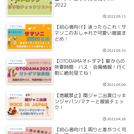
2022
2022.05.12
【初心者向け】迷ったらこれ！サ
FESTIVAL
マソニのおしゃれで可愛い服装ま
とめ！
2022.05.10
【OTODAMAオトダマ】駅からの
FESTIVAL
所要時間・バス・会場情報！行く
前に絶対見てね！
2022.05.06
【地蔵禁止】関ジャニ出演ロッキ
FESTIVAL
ンジャパン/マナーと服装チェッ
ク！
2022.04.26
【初心者向け】周りと差がつく可
FESTIVAL