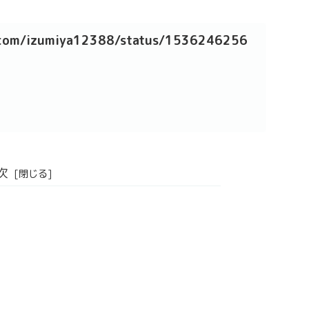
r.com/izumiya12388/status/1536246256
次