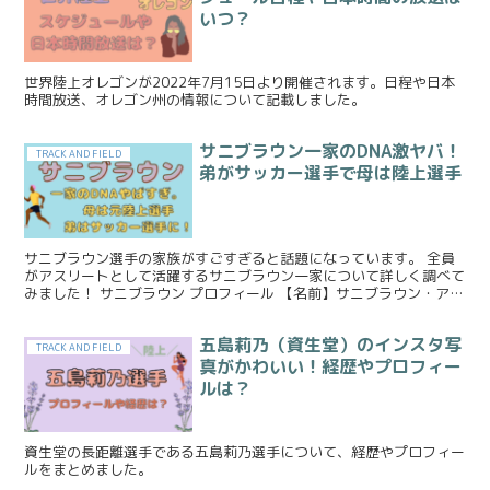
いつ？
世界陸上オレゴンが2022年7月15日より開催されます。日程や日本
時間放送、オレゴン州の情報について記載しました。
サニブラウン一家のDNA激ヤバ！
TRACK AND FIELD
弟がサッカー選手で母は陸上選手
サニブラウン選手の家族がすごすぎると話題になっています。 全員
がアスリートとして活躍するサニブラウン一家について詳しく調べて
みました！ サニブラウン プロフィール 【名前】サニブラウン・アブ
デルハキーム 【生年月日】1999年3月6日 【出...
五島莉乃（資生堂）のインスタ写
TRACK AND FIELD
真がかわいい！経歴やプロフィー
ルは？
資生堂の長距離選手である五島莉乃選手について、経歴やプロフィー
ルをまとめました。