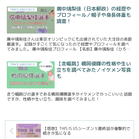
廣中璃梨佳（日本郵政）の経歴や
TRACK AND FIELD
プロフィール／帽子や身長体重も
調査！
廣中璃梨佳さんは東京オリンピックにも出場されていた大注目の長距
離選手。 記録がすごくて気になったので経歴やプロフィールを調べ
てみました。 廣中璃梨佳プロフィール 【名前】廣中璃梨佳（ひろな
かりりか） 【生年月日】2000年11月24日 【出...
【走幅跳】橋岡優輝の性格や生い
TRACK AND FIELD
立ちを調べてみた／イケメン写真
も
走り幅跳びの選手である橋岡優輝選手がイケメンでかっこいいと話題
ですが、性格や生い立ち、趣味を調べてみました！
【感想】THIS IS USシーズン５最終話が衝撃的で
続きが気になる