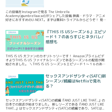
この投稿をInstagramで見る The Umbrella
Academy(@umbrellaacad)がシェアした投稿 映画・ドラマ・アニメ
好きにおすすめのU-NEXT。まずは無料トライアルからどうぞ！ 見放
題作品20万本以上で最新映画...
『THIS IS USシーズン６』エピソ
DRAMA
ード１７のあらすじとネタバレ/
感想も
THIS IS US 大ファンのカオリトゥリーです！ Amazonプライムビデ
オよりTHIS IS US ファイナルシーズンであるシーズン６の配信が開
始されました。 ＼THIS IS US シーズン６エピソード１〜１６のあら
すじとネタバレ、...
セックスアンドザシティ(SATC)新
DRAMA
シーズン/続編はNetflixで見れ
る？
セックスアンドザシティ(SATC)の続編『AND JUST LIKE THAT...』の
日本での放送が始まりました。 新しリーズである『AND JUST LIKE
THAT...』はセックスアンドザシティ(SATC)の続編であり、SATCは...