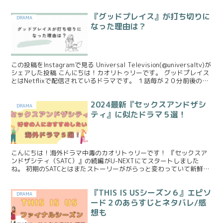
『グッドプレイス』が打ち切りに
DRAMA
なった理由は？
この投稿をInstagramで見る Universal Television(@universaltv)が
シェアした投稿 こんにちは！カオリトゥリーです。 グッドプレイス
とはNetflixで配信されているドラマです。 １話毎が２０分前後の
た...
2024最新『セックスアンドザシ
DRAMA
ティ』に似たドラマ５選！
こんにちは！海外ドラマ中毒のカオリトゥリーです！ 『セックスア
ンドザシティ（SATC）』の続編がU-NEXTにてスタートしました
ね。 初期のSATCとはまたストーリーががらっと変わっていて新鮮味
があり相変わらず評判の高いドラマですよね。 6...
『THIS IS USシーズン６』エピソ
DRAMA
ード２のあらすじとネタバレ/感
想も